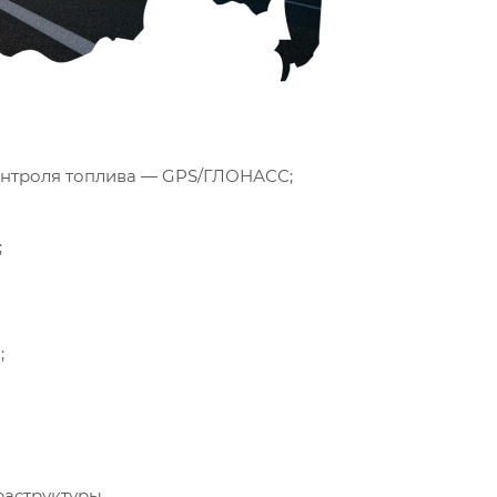
контроля топлива — GPS/ГЛОНАСС;
;
;
раструктуры