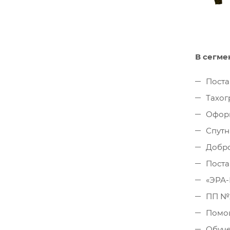
В сегме
Поста
Тахог
Оформ
Спутн
Добро
Поста
«ЭРА
ПП №2
Помощ
Обуче