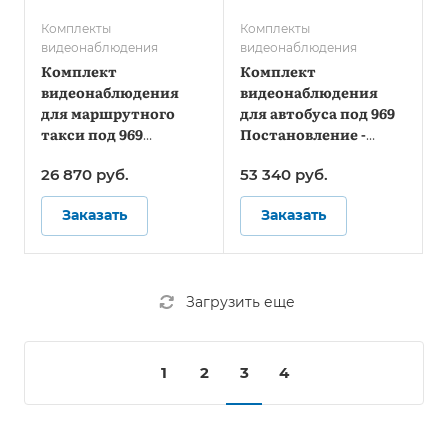
Комплекты
Комплекты
видеонаблюдения
видеонаблюдения
Комплект
Комплект
видеонаблюдения
видеонаблюдения
для маршрутного
для автобуса под 969
такси под 969
Постановление -
Постановление -
Онлайн
26 870
руб.
53 340
руб.
Стандарт
Заказать
Заказать
Загрузить еще
1
2
3
4