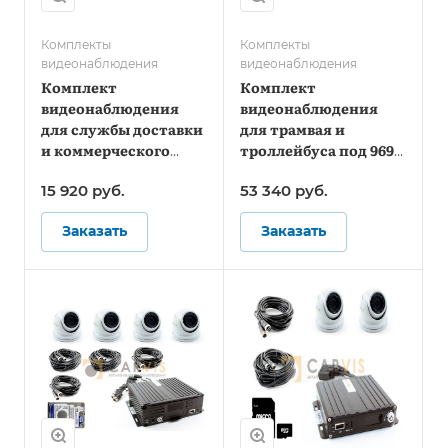
Комплекты
Комплекты
видеонаблюдения
видеонаблюдения
Комплект
Комплект
видеонаблюдения
видеонаблюдения
для службы доставки
для трамвая и
и коммерческого
троллейбуса под 969
фургона - Стандарт
Постановление -
15 920
руб.
53 340
руб.
Онлайн
Заказать
Заказать