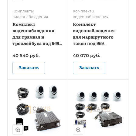
Комплекты
Комплекты
видеонаблюдения
видеонаблюдения
Комплект
Комплект
видеонаблюдения
видеонаблюдения
для трамвая и
для маршрутного
троллейбуса под 969
такси под 969
Постановление -
Постановление -
40 540
руб.
40 070
руб.
Стандарт
Онлайн
Заказать
Заказать