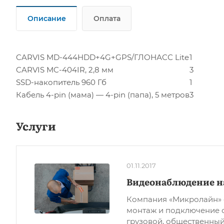
Описание
Оплата
CARVIS MD-444HDD+4G+GPS/ГЛОНАСС Lite
1
CARVIS MC-404IR, 2,8 мм
3
SSD-накопитель 960 Гб
1
Кабель 4-pin (мама) — 4-pin (папа), 5 метров
3
Услуги
01.11.2017
Видеонаблюдение н
Компания «Микролайн» 
монтаж и подключение 
грузовой, общественный