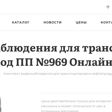
КАТАЛОГ
НОВОСТИ
ЦЕНЫ
КОНТ
аблюдения для тран
под ПП №969 Онлай
—
Комплект видеонаблюдения для транспортировки нефтепрод
Цена действительна только для интернет
магазина и может отличаться от цен в
розничных магазинах