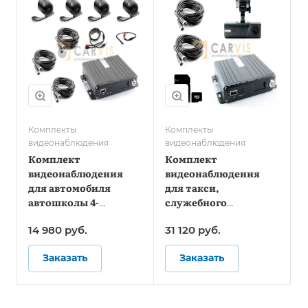
Комплекты
Комплекты
видеонаблюдения
видеонаблюдения
Комплект
Комплект
видеонаблюдения
видеонаблюдения
для автомобиля
для такси,
автошколы 4-
служебного
канальный
транспорта и
14 980
руб.
31 120
руб.
автомобиля ЧОП -
Онлайн
Заказать
Заказать