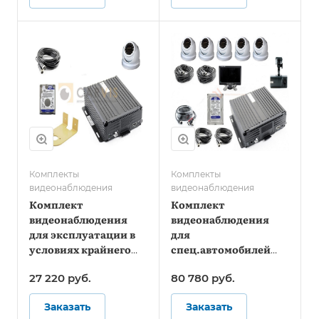
Комплекты
Комплекты
видеонаблюдения
видеонаблюдения
Комплект
Комплект
видеонаблюдения
видеонаблюдения
для эксплуатации в
для
условиях крайнего
спец.автомобилей
севера
служб инкассации -
27 220
руб.
80 780
руб.
Стандарт
Заказать
Заказать