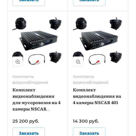
Комплекты
Комплекты
видеонаблюдения
видеонаблюдения
Комплект
Комплект
видеонаблюдения
видеонаблюдения на
для мусоровозов на 4
4 камеры NSCAR 401
камеры NSCAR
MT401_SD (запись на
25 200
руб.
14 300
руб.
SD)
Заказать
Заказать