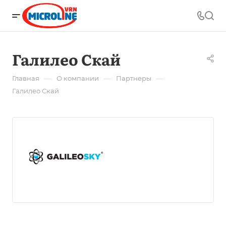
Галилео Скай
—
—
—
Главная
О компании
Партнеры
Галилео Скай