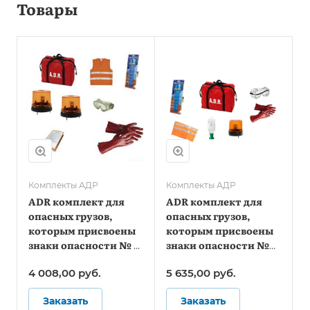
Товары
Комплекты АДР
Комплекты АДР
ADR комплект для
ADR комплект для
опасных грузов,
опасных грузов,
которым присвоены
которым присвоены
знаки опасности № 1,
знаки опасности №
1.4, 1.5, 1.6, 2.1, 2.2 (по
4.2, 5.1, 5.2, 6.2, 7 (по
4 008,00
руб.
5 635,00
руб.
ДОПОГ)
ДОПОГ)
Заказать
Заказать