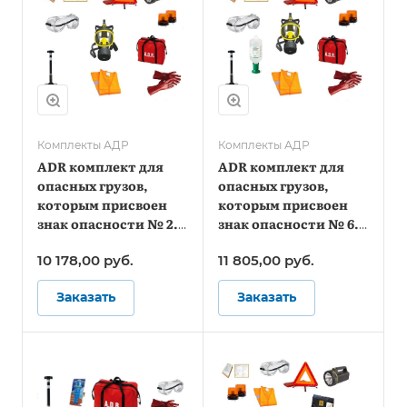
Комплекты АДР
Комплекты АДР
ADR комплект для
ADR комплект для
опасных грузов,
опасных грузов,
которым присвоен
которым присвоен
знак опасности № 2.3
знак опасности № 6.1
(по ДОПОГ и ТР ТС
(по ДОПОГ и ТР ТС
10 178,00
руб.
11 805,00
руб.
018/2011)
018/2011)
Заказать
Заказать