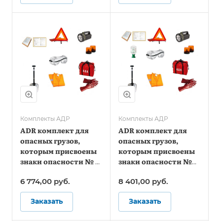
Комплекты АДР
Комплекты АДР
ADR комплект для
ADR комплект для
опасных грузов,
опасных грузов,
которым присвоены
которым присвоены
знаки опасности № 1,
знаки опасности №
1.4, 1.5, 1.6, 2.1, 2.2 (по
4.2, 5.1, 5.2, 6.2, 7 (по
6 774,00
руб.
8 401,00
руб.
ДОПОГ и ТР ТС
ДОПОГ и ТР ТС
018/2011)
018/2011)
Заказать
Заказать