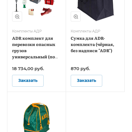
Комплекты АДР
Комплекты АДР
ADR комплект для
Сумка для ADR-
перевозки опасных
комплекта (чёрная,
грузов
без надписи "ADR")
универсальный (по
ДОПОГ и ТР ТС
18 734,00
руб.
870
руб.
018/2011)
Заказать
Заказать