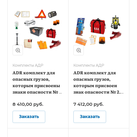
Комплекты АДР
Комплекты АДР
ADR комплект для
ADR комплект для
опасных грузов,
опасных грузов,
которым присвоены
которым присвоен
знаки опасности № 3,
знак опасности № 2.3
4.1, 4.3, 8, 9 (по
(по ДОПОГ)
8 410,00
руб.
7 412,00
руб.
ДОПОГ)
Заказать
Заказать