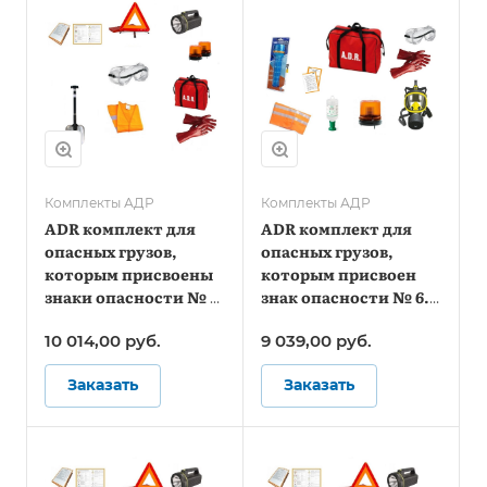
Комплекты АДР
Комплекты АДР
ADR комплект для
ADR комплект для
опасных грузов,
опасных грузов,
которым присвоены
которым присвоен
знаки опасности № 3,
знак опасности № 6.1
4.1, 4.3, 8, 9 (по ДОПОГ
(по ДОПОГ)
10 014,00
руб.
9 039,00
руб.
и ТР ТС 018/2011)
Заказать
Заказать