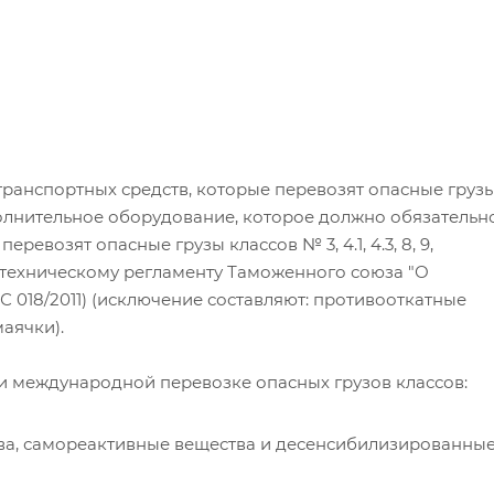
ранспортных средств, которые перевозят опасные груз
 дополнительное оборудование, которое должно обязательн
ревозят опасные грузы классов № 3, 4.1, 4.3, 8, 9,
техническому регламенту Таможенного союза "О
С 018/2011) (исключение составляют: противооткатные
аячки).
и международной перевозке опасных грузов классов:
ва, самореактивные вещества и десенсибилизированны