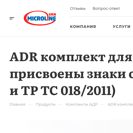
Отзывы
Вопрос-ответ
КОМПАНИЯ
УСЛУГИ
ADR комплект для
присвоены знаки оп
и ТР ТС 018/2011)
—
—
—
Главная
Продукты
Комплекты АДР
ADR комплект