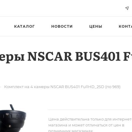
КАТАЛОГ
НОВОСТИ
ЦЕНЫ
КОНТ
еры NSCAR BUS401 F
—
Комплект на 4 камеры NSCAR BUS401 FullHD_2SD (по 969)
Цена действительна только для интернет
магазина и может отличаться от цен в
розничных магазинах